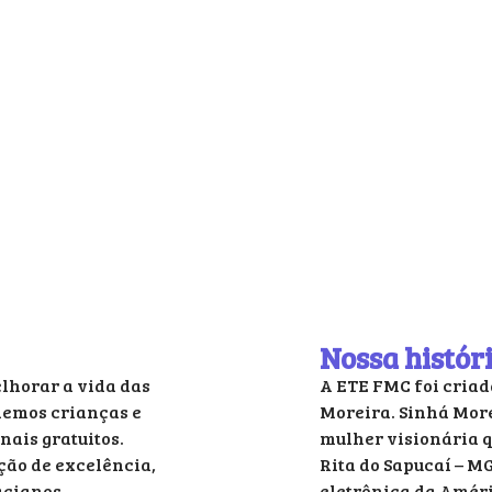
Nossa histór
lhorar a vida das
A ETE FMC foi criad
demos crianças e
Moreira. Sinhá More
nais gratuitos.
mulher visionária q
ão de excelência,
Rita do Sapucaí – MG
acianos,
eletrônica da Améri