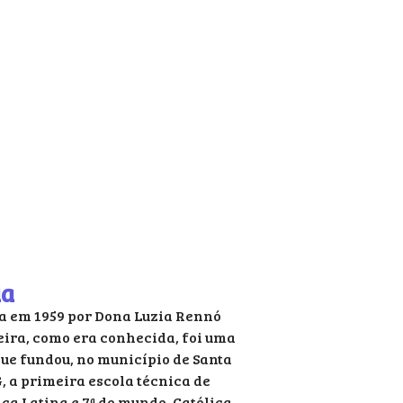
ia
a em 1959 por Dona Luzia Rennó
ira, como era conhecida, foi uma
ue fundou, no município de Santa
, a primeira escola técnica de
ca Latina e 7ª do mundo. Católica