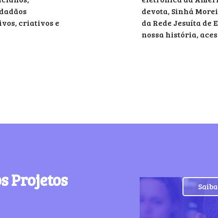
idadãos
devota, Sinhá Morei
vos, criativos e
da Rede Jesuíta de 
nossa história, ace
s Projetos
Saiba